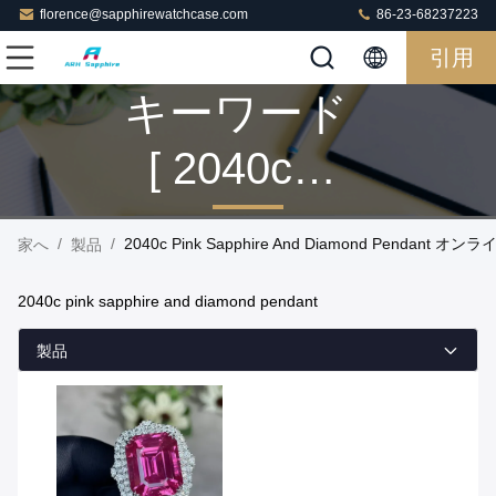
florence@sapphirewatchcase.com
86-23-68237223
引用
キーワード
[ 2040c
Pink
/
/
2040c Pink Sapphire And Diamond Pendant 
家へ
製品
Sapphire
2040c pink sapphire and diamond pendant
And
製品
Diamond
Pendant ]