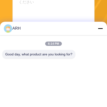
ARH
送りなさい
6:14 PM
Good day, what product are you looking for?
ARH Sapphire Co., Ltd
florence@sapphirewatchcas
e.com
86-23-68237223
部屋2-11のNo.50 Yunhanの