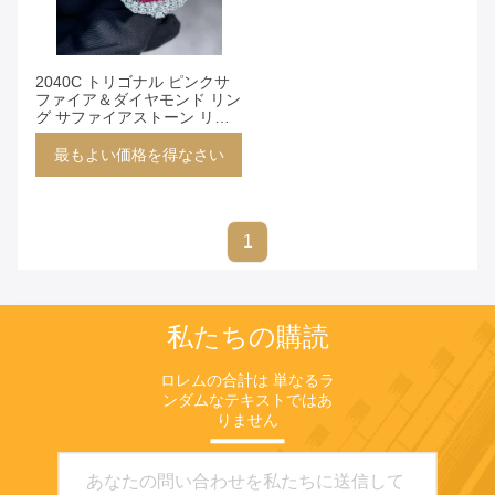
マッチ 1 製
品
2040C トリゴナル ピンクサ
ファイア＆ダイヤモンド リン
グ サファイアストーン リン
グ
最もよい価格を得なさい
1
私たちの購読
ロレムの合計は 単なるラ
ンダムなテキストではあ
りません