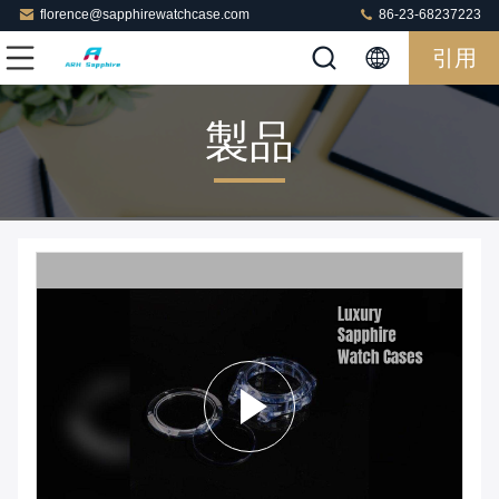
florence@sapphirewatchcase.com
86-23-68237223
引用
製品