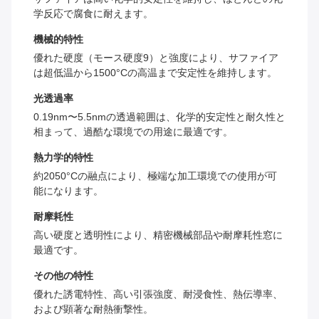
学反応で腐食に耐えます。
機械的特性
優れた硬度（モース硬度9）と強度により、サファイア
は超低温から1500°Cの高温まで安定性を維持します。
光透過率
0.19nm〜5.5nmの透過範囲は、化学的安定性と耐久性と
相まって、過酷な環境での用途に最適です。
熱力学的特性
約2050°Cの融点により、極端な加工環境での使用が可
能になります。
耐摩耗性
高い硬度と透明性により、精密機械部品や耐摩耗性窓に
最適です。
その他の特性
優れた誘電特性、高い引張強度、耐浸食性、熱伝導率、
および顕著な耐熱衝撃性。