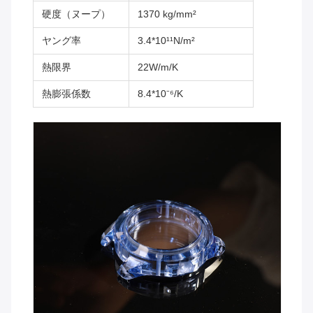
硬度（ヌープ）
1370 kg/mm²
ヤング率
3.4*10¹¹N/m²
熱限界
22W/m/K
熱膨張係数
8.4*10⁻⁶/K