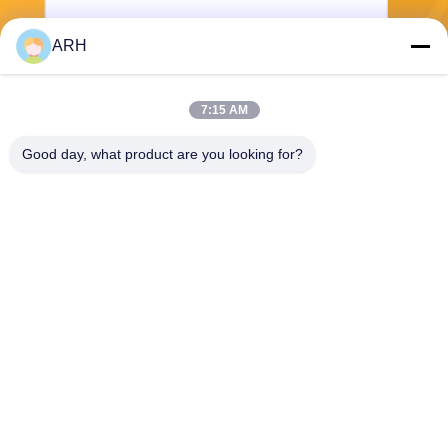
ARH
送りなさい
7:15 AM
Good day, what product are you looking for?
ARH Sapphire Co., Ltd
florence@sapphirewatchcas
e.com
86-23-68237223
部屋2-11のNo.50 Yunhanの
道、重慶中国