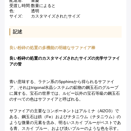
配達港:
重慶
受渡し時間:
数量によると
色:
透明
サイズ:
カスタマイズされたサイズ
記述
良い粉砕の処置の多機能の明確なサファイア棒
良い粉砕の処置のカスタマイズされたサイズの光学サファイ
アの管
青い意味する、ラテン系のSpphinsから得られるサファイ
ア、;それはtrigonal水晶システムの鉱物の鋼玉石のグループ
に属する。宝石の世界では、ルビー以外の宝石等級の鋼玉石
のすべての色はサファイアと呼ばれる。
サファイアの主要なコンポーネントはアルミナ（Al2O3）で
ある。鋼玉石は鉄（Fe）およびチタニウム（チタニウム）の
ような微量の元素を含み、明るいスカイ ブルーがベストであ
る青、スカイ ブルー、および淡いブルーのような色を示す。