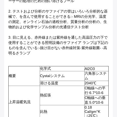
ーザーの処理のための熱い溶けるプール
2. テストおよび分析のサファイアの管はいろいろ分析的な器
械で、を含んで使用することができる:- MRIの分光学、温度
の測定、オンライン石油の過程分析、質量分析の分析の、生
物的および化学サンプル分析の光通信テスト分析
3. 目に見える、赤外線または紫外線を通した高温圧力の下で
使用することができる照明設備のサファイア ランプは下記の
ものを含んでいる:-抜け目がない赤外線対策-紫外線殺菌- -高
明るさランプ
化学式
Al2O3
六角形システ
概要
Cystalシステム
ム
溶ける温度
2040℃
C軸線への平
行:6.7*10-6
熱拡張
C軸線への垂
上昇温暖気流
直:5.0*10-6
0.18
比熱
Cal/gm°K
（25℃）