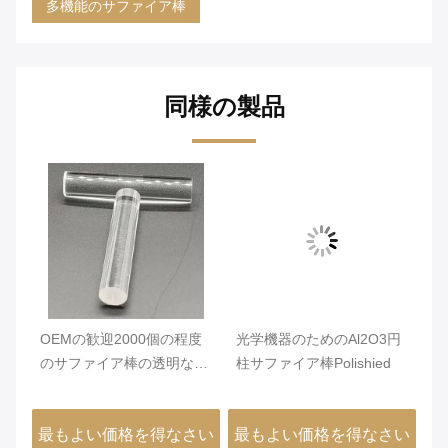
多機能のサファイア棒
同様の製品
て
OEMの歓迎2000個の程度
光学機器のためのAl2O3円
1
の
のサファイア棒の透明な内
柱サファイア棒Polishied
棒
視鏡の棒レンズ
度
さい
最もよい価格を得なさい
最もよい価格を得なさい
最