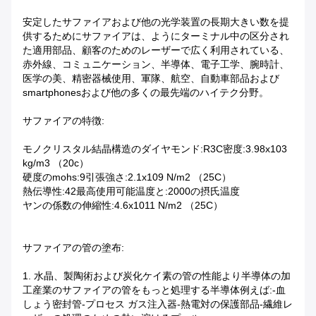
安定したサファイアおよび他の光学装置の長期大きい数を提
供するためにサファイアは、ようにターミナル中の区分され
た適用部品、顧客のためのレーザーで広く利用されている、
赤外線、コミュニケーション、半導体、電子工学、腕時計、
医学の美、精密器械使用、軍隊、航空、自動車部品および
smartphonesおよび他の多くの最先端のハイテク分野。
サファイアの特徴:
モノクリスタル結晶構造のダイヤモンド:R3C密度:3.98x103
kg/m3 （20c）
硬度のmohs:9引張強さ:2.1x109 N/m2 （25C）
熱伝導性:42最高使用可能温度と:2000の摂氏温度
ヤンの係数の伸縮性:4.6x1011 N/m2 （25C）
サファイアの管の塗布:
1. 水晶、製陶術および炭化ケイ素の管の性能より半導体の加
工産業のサファイアの管をもっと処理する半導体例えば:-血
しょう密封管-プロセス ガス注入器-熱電対の保護部品-繊維レ