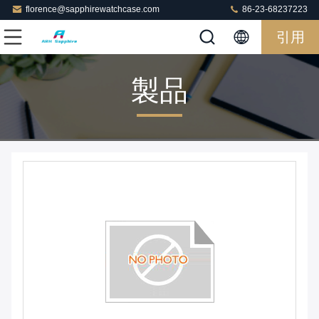
florence@sapphirewatchcase.com
86-23-68237223
引用
製品