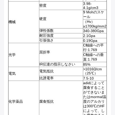
3.98-
密度
4.1g/cm3
9 Mohのスケ
ール
硬度
（Hv）
機械
≥1700kg/mm2
弾性係数
340-380Gpa
耐圧強度
2.1Gpa
引張強さ
0.19Gpa
C軸線への平
行:1.769
屈折率
光学
C軸線への垂
直:1.769
IR伝達の指示しなさい
85%
>1016Ω/cm
電気抵抗
（25℃）
電気
比誘電率
7.5-10
adidによって
腐食すること
ができないま
たはmormal温
化学薬品
腐食抵抗
度のアルカリ
は300℃のHF
によって、し