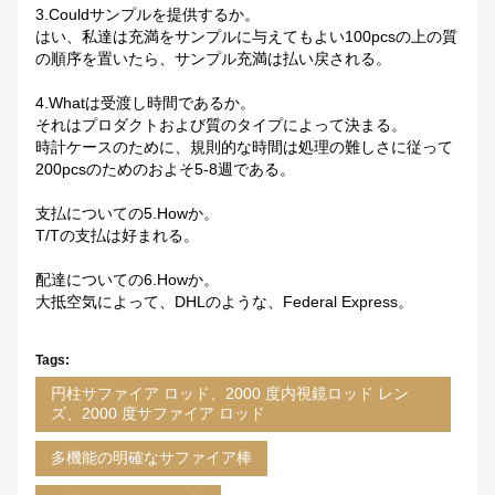
3.Couldサンプルを提供するか。
はい、私達は充満をサンプルに与えてもよい100pcsの上の質
の順序を置いたら、サンプル充満は払い戻される。
4.Whatは受渡し時間であるか。
それはプロダクトおよび質のタイプによって決まる。
時計ケースのために、規則的な時間は処理の難しさに従って
200pcsのためのおよそ5-8週である。
支払についての5.Howか。
T/Tの支払は好まれる。
配達についての6.Howか。
大抵空気によって、DHLのような、Federal Express。
Tags:
円柱サファイア ロッド、2000 度内視鏡ロッド レン
ズ、2000 度サファイア ロッド
多機能の明確なサファイア棒