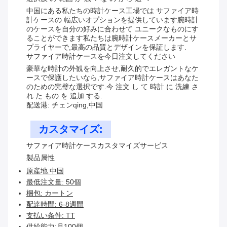
中国にある私たちの時計ケース工場では サファイア時
計ケースの 幅広いオプションを提供しています腕時計
のケースを自分の好みに合わせて ユニークなものにす
ることができます私たちは腕時計ケースメーカーとサ
プライヤーで,最高の品質とデザインを保証します.
サファイア時計ケースを今日注文してください
豪華な時計の外観を向上させ,耐久的でエレガントなケ
ースで保護したいなら,サファイア時計ケースはあなた
のための完璧な選択です.今 注文 し て 時計 に 洗練 さ
れ た もの を 追加 する.
配送港: チェンqing,中国
カスタマイズ:
サファイア時計ケースカスタマイズサービス
製品属性
原産地:中国
最低注文量: 50個
梱包: カートン
配達時間: 6-8週間
支払い条件: TT
供給能力:月100個