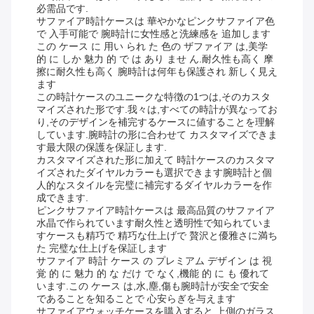
必需品です.
サファイア時計ケースは 華やかなピンクサファイア色
で 入手可能で 腕時計に女性感と洗練感を 追加します
この ケース に 用い られ た 色の ザファイア は,美学
的 に しか 魅力 的 で は あり ませ ん.耐久性も高く 摩
擦に耐久性も高く 腕時計は何年も保護され 新しく見え
ます
この時計ケースのユニークな特徴の1つは,そのカスタ
マイズされた形です.我々は,すべての時計が異なってお
り,そのデザインを補完するケースに値することを理解
しています.腕時計の形に合わせて カスタマイズできま
す最大限の保護を保証します.
カスタマイズされた形に加えて 時計ケースのカスタマ
イズされたダイヤルカラーも選択できます腕時計と個
人的なスタイルを完璧に補完するダイヤルカラーを作
成できます.
ピンクサファイア時計ケースは 最高品質のサファイア
水晶で作られています耐久性と透明性で知られていま
すケースも精巧で 精巧な仕上げで 贅沢と優雅さに満ち
た 完璧な仕上げを保証します
サファイア 時計 ケース の プレミアム デザイン は 視
覚 的 に 魅力 的 な だけ で なく,機能 的 に も 優れて
います.この ケース は,水,塵,傷も腕時計が安全で安全
であることを知ることで 心安らぎを与えます
サファイアウォッチケースを購入すると,上側のガラス