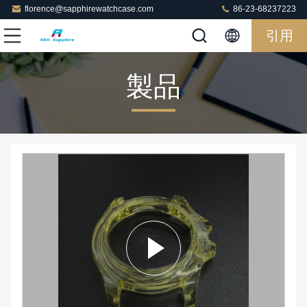
florence@sapphirewatchcase.com
86-23-68237223
引用
製品