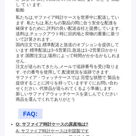
し て い ます.
船舶
私たちは,サファイア時計ケースを世界中に配送してい
ます. 私たちは,私たちの製品の間に合う安全な配達を
確保するために,評判の良い配送会社と提携しています.
送料は,チェックアウト時に目的地と荷物の重量に基づ
いて計算されます..
国内注文では,標準配送と急送のオプションを提供して
います.標準配送は3~5営業日,急送は1~2営業日かかり
ます.国際注文は,場所によって時間がかかるかもしれま
せん..
注文が送られてきたら,メールで追跡番号を受け取りま
す. その番号を使用して,配達状況を追跡できます.
サファイア・ウォッチケースでは 完璧な状態で 製品を
提供することに誇りを持っていますすぐにお問い合わ
せください. 代替品が送られてくるよう準備します..
新しいサファイアウォッチケースを楽しんでください
商品を選んでくれてありがとう
FAQ:
Q: サファイア時計ケースの原産地は?
A: サファイア時計ケースは中国製です