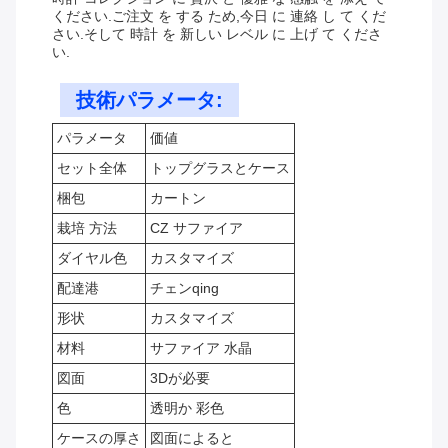
ください.ご注文 を する ため,今日 に 連絡 し て くだ
さい.そして 時計 を 新しい レベル に 上げ て くださ
い.
技術パラメータ:
パラメータ
価値
セット全体
トップグラスとケース
梱包
カートン
栽培 方法
CZ サファイア
ダイヤル色
カスタマイズ
配達港
チェンqing
形状
カスタマイズ
材料
サファイア 水晶
図面
3Dが必要
色
透明か 彩色
ケースの厚さ
図面によると