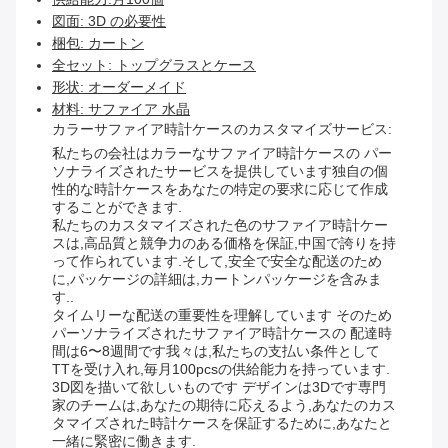
図面: 3D の必要性
梱包: カートン
全セット: トップグラスとケース
形状: オーダーメイド
材料: サファイア 水晶
カラーサファイア時計ケースのカスタマイズサービス:
私たちの会社はカラーなサファイア時計ケースの パー
ソナライズされたサービスを提供しています独自の個
性的な時計ケースをあなたの特定の要求に応じて作成
することができます.
私たちのカスタマイズされた色のサファイア時計ケー
スは,高品質と競争力のある価格を保証,中国で誇りを持
って作られています.そして,安全で安全な配送のため
に,パッケージの詳細は,カートンパッケージを含みま
す..
タイムリーな配送の重要性を理解しています そのため
パーソナライズされたサファイア時計ケースの 配達時
間は6〜8週間です我々は,私たちの支払い条件として
TTを受け入れ,毎月100pcsの供給能力を持っています.
3D図を描いて欲しいものです デザインは3Dです専門
家のチームは,あなたの期待に応えるよう,あなたのカス
タマイズされた時計ケースを保証するために,あなたと
一緒に緊密に働きます.