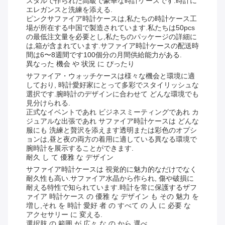
スタルで作られた高級で豪華な時計ケースです.時計に
エレガンスと洗練を添える.
ピンクサファイア時計ケースは,私たちの時計ケース工
場が所在する中国で製造されています.私たちは50pcs
の最低注文量を必要とし,私たちのパッケージの詳細に
は,箱が含まれています.サファイア時計ケースの配送時
間は6〜8週間です100個分の月間供給能力がある.
異なった 機会 や 状況 に ぴったり
サファイア・ウォッチケースは様々な機会と環境に適
しており, 時計愛好家にとって多彩でスタイリッシュな
選択です.腕時計のデザインに合わせて どんな環境でも
見分けられる.
正式なイベントであれ ビジネスミーティングであれ カ
ジュアルな出張であれ サファイア時計ケースは どんな
服にも 洗練と贅沢を添えます透明または彩色のオプシ
ョンは,昼と夜の両方の着用に適している異なる環境で
腕時計を展示することができます.
耐久 し て 優雅 な デザイン
サファイア時計ケースは 視覚的に魅力的なだけでなく
耐久性も高い.サファイア水晶から作られ, 傷や破損に
耐える特性で知られています.時計を常に保護するザフ
ァイア 時計ケース の 優雅 な デザイン も その 魅力 を
増し,それ を 時計 愛好 者 の すべて の 人 に 必要 な
アクセサリー に 変える.
選択肢 の 範囲 が 広々 な の から 選べ