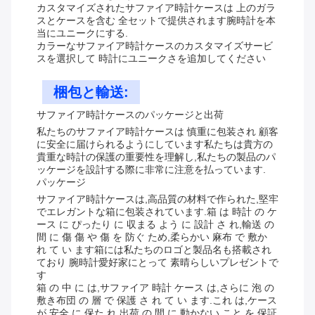
カスタマイズされたサファイア時計ケースは 上のガラ
スとケースを含む 全セットで提供されます腕時計を本
当にユニークにする.
カラーなサファイア時計ケースのカスタマイズサービ
スを選択して 時計にユニークさを追加してください
梱包と輸送:
サファイア時計ケースのパッケージと出荷
私たちのサファイア時計ケースは 慎重に包装され 顧客
に安全に届けられるようにしています私たちは貴方の
貴重な時計の保護の重要性を理解し,私たちの製品のパ
ッケージを設計する際に非常に注意を払っています.
パッケージ
サファイア時計ケースは,高品質の材料で作られた,堅牢
でエレガントな箱に包装されています.箱 は 時計 の ケ
ース に ぴったり に 収まる よう に 設計 さ れ,輸送 の
間 に 傷 傷 や 傷 を 防ぐ ため,柔らかい 麻布 で 敷か
れ て い ます箱には私たちのロゴと製品名も搭載され
ており 腕時計愛好家にとって 素晴らしいプレゼントで
す
箱 の 中 に は,サファイア 時計 ケース は,さらに 泡 の
敷き布団 の 層 で 保護 さ れ て い ます.これ は,ケース
が 安全 に 保た れ,出荷 の 間 に 動かない こと を 保証