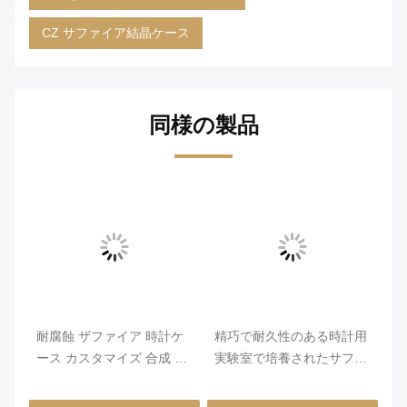
CZ サファイア結晶ケース
同様の製品
の
耐腐蝕 ザファイア 時計ケ
精巧で耐久性のある時計用
合
イ
ース カスタマイズ 合成 色
実験室で培養されたサファ
る
のオプション
イア時計ケース