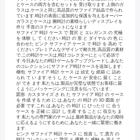
とケースの両方を含むセットを 受け取ります.上側のガ
ラスは,ケースと同じ高品質のサファイア結晶で作られ
ています.時計の表面に追加的な保護を与えるオーバー
ガラスとケースは 腕時計の素晴らしいディスプレイを
作り 手首のステーメントになります
サファイア 時計 ケース で 贅沢 と エレガンス の 究極
を 体験 し て ください.時計 の 形 と ダイヤル の 色 に
合わせた ピンク サファイア ケース で 時計 を 高め て
ください.プレミアムなデザインで耐久性,高品質の素材
で,この時計ケースは,時計コレクターにとって必須で
す.今日あなたの時計ゲームをアップグレードし,あなた
のコレクションにサファイア時計ケースを追加します.
梱包: サファイア 時計 ケース は 頑丈 な 紙箱 に 詰め
られ て い ます.そう し た ケース が 安全に 届く こと
が でき ます.私たちは,製品が完璧な状態でお客様に届
くように,パッケージングに注意を払っています..
図形: カスタマイズ さ れ た サファイア 時計 の ケース
を 作成 する ため に は,あなた の 時計 の 3D 図面 が
必要 です.これ は,あなた の 時計 に ぴったり に 合う
ケース を 正確 に 設計 し 生産 する こと に 役立ち ま
す.私たちの専門家のチームは,最終製品があなたの期待
に応えるようにするために,あなたと一緒に緊密に働き
ます.
ピンク サファイア 時計 ケース に 投資 し て,貴方 の
時計 コレクション に 贅沢 と 優雅 な 感触 を 添え て